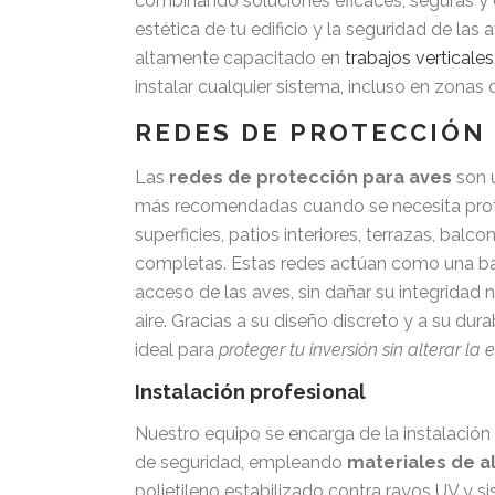
combinando soluciones eficaces, seguras y 
estética de tu edificio y la seguridad de las
altamente capacitado en
trabajos verticales
instalar cualquier sistema, incluso en zonas d
REDES DE PROTECCIÓN
Las
redes de protección para aves
son u
más recomendadas cuando se necesita pro
superficies, patios interiores, terrazas, balco
completas. Estas redes actúan como una barr
acceso de las aves, sin dañar su integridad ni
aire. Gracias a su diseño discreto y a su dur
ideal para
proteger tu inversión sin alterar la e
Instalación profesional
Nuestro equipo se encarga de la instalació
de seguridad, empleando
materiales de al
polietileno estabilizado contra rayos UV y si