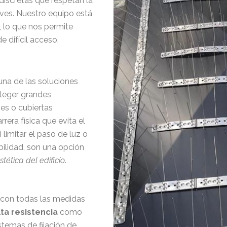
discretas que respetan la
 aves. Nuestro equipo está
, lo que nos permite
e difícil acceso.
na de las soluciones
teger grandes
nes o cubiertas
era física que evita el
 limitar el paso de luz o
abilidad, son una opción
stética del edificio
.
n con todas las medidas
ta resistencia
como
stemas de fijación de