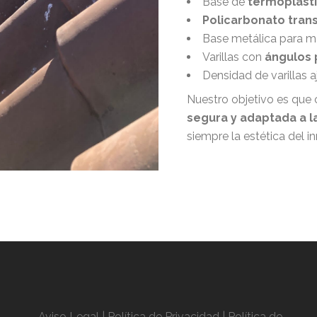
Base de
termoplásti
Policarbonato tran
Base metálica para m
Varillas con
ángulos 
Densidad de varillas a
Nuestro objetivo es que
segura y adaptada a l
siempre la estética del i
Aviso Legal
| Política de Privacidad
|
Política de