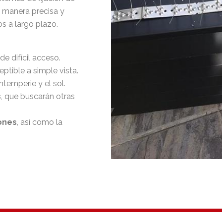
e manera precisa y
os a largo plazo.
de difícil acceso.
eptible a simple vista.
intemperie y el sol.
s
, que buscarán otras
ones
, así como la