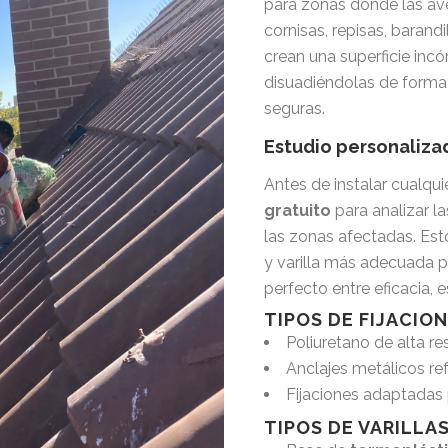
para zonas donde las av
cornisas, repisas, barand
crean una superficie inc
disuadiéndolas de forma 
seguras.
Estudio personaliza
Antes de instalar cualqu
gratuito
para analizar la
las zonas afectadas. Esto
y varilla más adecuada p
perfecto entre eficacia, e
TIPOS DE FIJACION
Poliuretano de alta re
Anclajes metálicos r
Fijaciones adaptadas p
TIPOS DE VARILLAS