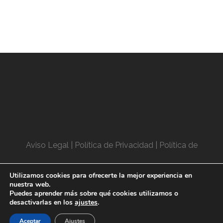
Aviso Legal
| Política de Privacidad
|
Política de
Cookies
Utilizamos cookies para ofrecerte la mejor experiencia en
nuestra web.
Puedes aprender más sobre qué cookies utilizamos o
© 2022 Canalones Sotillos
desactivarlas en los
ajustes
.
Aceptar
Ajustes